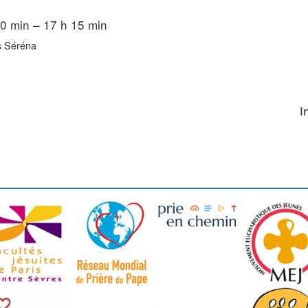
0 min – 17 h 15 min
s Séréna
I