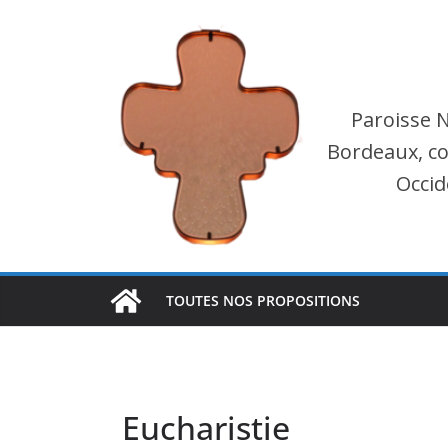
Passer
au
contenu
Paroisse 
Bordeaux, co
Occid
TOUTES NOS PROPOSITIONS
Eucharistie