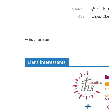
@ 16 h 3
QUAND :
Ehpad Clo
OÙ :
Eucharistie
Liens intéressants