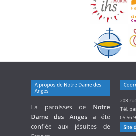
A propos de Notre Dame des
Coord
Anges
208 ru
La paroisses de
Notre
Tél. pa
Dame des Anges
a été
05 56 9
confiée aux jésuites de
Site 