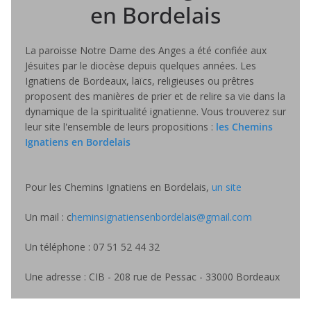
en Bordelais
La paroisse Notre Dame des Anges a été confiée aux
Jésuites par le diocèse depuis quelques années. Les
Ignatiens de Bordeaux, laïcs, religieuses ou prêtres
proposent des manières de prier et de relire sa vie dans la
dynamique de la spiritualité ignatienne. Vous trouverez sur
leur site l'ensemble de leurs propositions :
les Chemins
Ignatiens en Bordelais
Pour les Chemins Ignatiens en Bordelais,
un site
Un mail : c
heminsignatiensenbordelais@gmail.com
Un téléphone : 07 51 52 44 32
Une adresse : CIB - 208 rue de Pessac - 33000 Bordeaux