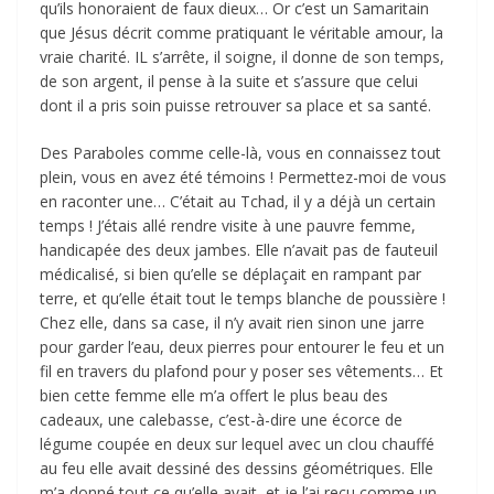
qu’ils honoraient de faux dieux… Or c’est un Samaritain
que Jésus décrit comme pratiquant le véritable amour, la
vraie charité. IL s’arrête, il soigne, il donne de son temps,
de son argent, il pense à la suite et s’assure que celui
dont il a pris soin puisse retrouver sa place et sa santé.
Des Paraboles comme celle-là, vous en connaissez tout
plein, vous en avez été témoins ! Permettez-moi de vous
en raconter une… C’était au Tchad, il y a déjà un certain
temps ! J’étais allé rendre visite à une pauvre femme,
handicapée des deux jambes. Elle n’avait pas de fauteuil
médicalisé, si bien qu’elle se déplaçait en rampant par
terre, et qu’elle était tout le temps blanche de poussière !
Chez elle, dans sa case, il n’y avait rien sinon une jarre
pour garder l’eau, deux pierres pour entourer le feu et un
fil en travers du plafond pour y poser ses vêtements… Et
bien cette femme elle m’a offert le plus beau des
cadeaux, une calebasse, c’est-à-dire une écorce de
légume coupée en deux sur lequel avec un clou chauffé
au feu elle avait dessiné des dessins géométriques. Elle
m’a donné tout ce qu’elle avait, et je l’ai reçu comme un