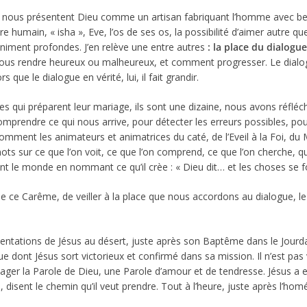
s présentent Dieu comme un artisan fabriquant l’homme avec beauc
e humain, « isha », Eve, l’os de ses os, la possibilité d’aimer autre q
nfiniment profondes. J’en relève une entre autres
: la place du dialogue
us rendre heureux ou malheureux, et comment progresser. Le dialogu
 que le dialogue en vérité, lui, il fait grandir.
éparent leur mariage, ils sont une dizaine, nous avons réfléchi à
mprendre ce qui nous arrive, pour détecter les erreurs possibles, p
comment les animateurs et animatrices du caté, de l’Eveil à la Foi, du
ts sur ce que l’on voit, ce que l’on comprend, ce que l’on cherche, que 
nt le monde en nommant ce qu’il crèe : « Dieu dit… et les choses se fo
arême, de veiller à la place que nous accordons au dialogue, le dia
ns de Jésus au désert, juste après son Baptême dans le Jourdain. L
ue dont Jésus sort victorieux et confirmé dans sa mission. Il n’est pas
rtager la Parole de Dieu, une Parole d’amour et de tendresse. Jésus 
n, disent le chemin qu’il veut prendre. Tout à l’heure, juste après l’h