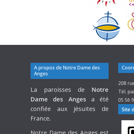
A propos de Notre Dame des
Coord
Anges
208 ru
La paroisses de
Notre
Tél. pa
Dame des Anges
a été
05 56 9
confiée aux jésuites de
Site 
France.
Notre Dame des Anges est