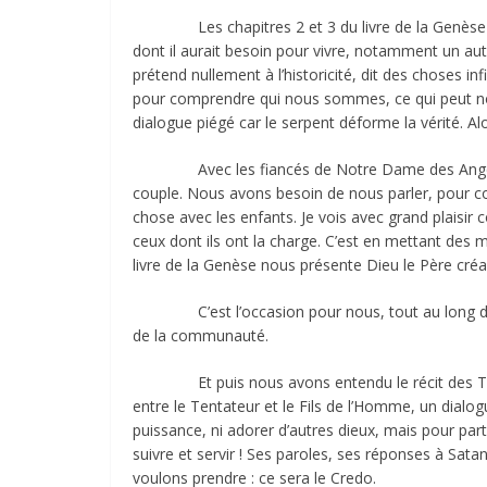
Les chapitres 2 et 3 du livre de la Genèse nou
dont il aurait besoin pour vivre, notamment un autr
prétend nullement à l’historicité, dit des choses i
pour comprendre qui nous sommes, ce qui peut no
dialogue piégé car le serpent déforme la vérité. Alors
Avec les fiancés de Notre Dame des Anges qui pr
couple. Nous avons besoin de nous parler, pour co
chose avec les enfants. Je vois avec grand plaisir 
ceux dont ils ont la charge. C’est en mettant des mo
livre de la Genèse nous présente Dieu le Père créa
C’est l’occasion pour nous, tout au long de ce C
de la communauté.
Et puis nous avons entendu le récit des Tentatio
entre le Tentateur et le Fils de l’Homme, un dialog
puissance, ni adorer d’autres dieux, mais pour pa
suivre et servir ! Ses paroles, ses réponses à Sata
voulons prendre : ce sera le Credo.