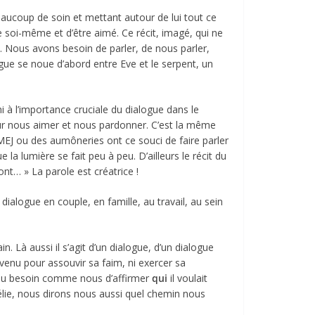
oup de soin et mettant autour de lui tout ce
ue soi-même et d’être aimé. Ce récit, imagé, qui ne
. Nous avons besoin de parler, de nous parler,
e se noue d’abord entre Eve et le serpent, un
 l’importance cruciale du dialogue dans le
our nous aimer et nous pardonner. C’est la même
 MEJ ou des aumôneries ont ce souci de faire parler
la lumière se fait peu à peu. D’ailleurs le récit du
nt… » La parole est créatrice !
logue en couple, en famille, au travail, au sein
à aussi il s’agit d’un dialogue, d’un dialogue
 venu pour assouvir sa faim, ni exercer sa
a eu besoin comme nous d’affirmer
qui
il voulait
omélie, nous dirons nous aussi quel chemin nous