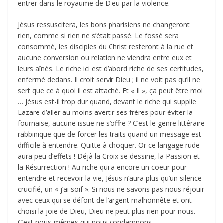
entrer dans le royaume de Dieu par la violence.
Jésus ressuscitera, les bons pharisiens ne changeront
rien, comme si rien ne s’était passé. Le fossé sera
consommé, les disciples du Christ resteront à la rue et
aucune conversion ou relation ne viendra entre eux et
leurs aînés. Le riche ici est d’abord riche de ses certitudes,
enfermé dedans. Il croit servir Dieu ; il ne voit pas qu’il ne
sert que ce à quoi il est attaché. Et « Il », ça peut être moi
… Jésus est-il trop dur quand, devant le riche qui supplie
Lazare d’aller au moins avertir ses frères pour éviter la
fournaise, aucune issue ne s’offre ? C’est le genre littéraire
rabbinique que de forcer les traits quand un message est
difficile à entendre. Quitte à choquer. Or ce langage rude
aura peu d’effets ! Déjà la Croix se dessine, la Passion et
la Résurrection ! Au riche qui a encore un coeur pour
entendre et recevoir la vie, Jésus n’aura plus qu’un silence
crucifié, un « j’ai soif ». Si nous ne savons pas nous réjouir
avec ceux qui se défont de l’argent malhonnête et ont
choisi la joie de Dieu, Dieu ne peut plus rien pour nous.
C’est nous-mêmes qui nous condamnons.