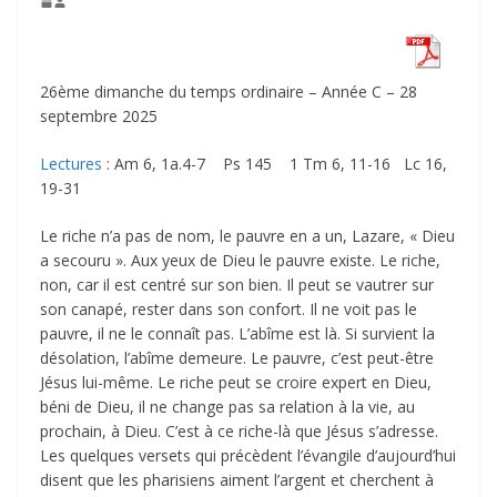
26ème dimanche du temps ordinaire – Année C – 28
septembre 2025
Lectures
: Am 6, 1a.4-7 Ps 145 1 Tm 6, 11-16 Lc 16,
19-31
Le riche n’a pas de nom, le pauvre en a un, Lazare, « Dieu
a secouru ». Aux yeux de Dieu le pauvre existe. Le riche,
non, car il est centré sur son bien. Il peut se vautrer sur
son canapé, rester dans son confort. Il ne voit pas le
pauvre, il ne le connaît pas. L’abîme est là. Si survient la
désolation, l’abîme demeure. Le pauvre, c’est peut-être
Jésus lui-même. Le riche peut se croire expert en Dieu,
béni de Dieu, il ne change pas sa relation à la vie, au
prochain, à Dieu. C’est à ce riche-là que Jésus s’adresse.
Les quelques versets qui précèdent l’évangile d’aujourd’hui
disent que les pharisiens aiment l’argent et cherchent à