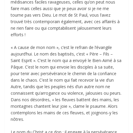
médisances faciles ravageuses, celles qu’on peut nous
faire mais celles aussi que je peux avoir si je ne me
tourne pas vers Dieu. Le mot de St Paul, vous l’avez
trouvé très contemporain également, avec ces affairés à
ne rien faire ou qui comptabilisent jalousement leurs
efforts !
« A cause de mon nom », c’est le refrain de l’évangile
aujourd’hui. Le nom des baptisés, c’est « Père – Fils –
Saint Esprit ». C’est le nom qui a envoyé le Bien-Aimé à sa
Pâque. C’est le nom qui envoie les disciples à sa suite,
pour tenir avec persévérance le chemin de la confiance
dans le chaos. C’est le nom qui fait recevoir la vie d’un
Autre, tandis que les peuples nés d’un autre nom ne
connaissent qu’arrogance ou violence, jalousies ou peurs.
Dans nos désordres, « les fleuves battent des mains, les
montagnes chantent leur joie », clame le psaume. Alors
contemplons les mains de ces fleuves, et joignons-y les
nôtres.
Le nom du Christ a ce don : il engage à la persévérance