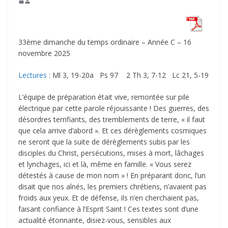
33ème dimanche du temps ordinaire – Année C – 16
novembre 2025
Lectures
: Ml 3, 19-20a Ps 97 2 Th 3, 7-12 Lc 21, 5-19
L’équipe de préparation était vive, remontée sur pile
électrique par cette parole réjouissante ! Des guerres, des
désordres terrifiants, des tremblements de terre, « il faut
que cela arrive d’abord ». Et ces dérèglements cosmiques
ne seront que la suite de dérèglements subis par les
disciples du Christ, persécutions, mises à mort, lâchages
et lynchages, ici et là, même en famille. « Vous serez
détestés à cause de mon nom » ! En préparant donc, l’un
disait que nos aînés, les premiers chrétiens, n’avaient pas
froids aux yeux. Et de défense, ils n’en cherchaient pas,
faisant confiance à l’Esprit Saint ! Ces textes sont d’une
actualité étonnante, disiez-vous, sensibles aux