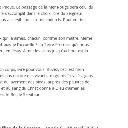
tre Pâque. Le passage de la Mer Rouge sera celui du
le s’accomplit dans le choix libre du Seigneur
nous asservit : nos cœurs endurcis. Pour en tirer
 ceux qu’il a aimés, chacun, comme son maître. Même
uis-je l’accueillir ? La Terre Promise qu’il nous
u, en Jésus. Aimer les siens jusqu’au bout est la
mon corps, livré pour vous. Buvez, ceci est mon
mes pas encore des vivants, migrants écrasés, gens
rist du lavement des pieds, auprès des pauvres de
s et au sang du Christ donne à Dieu d’aimer les
st le Roi, le Serviteur.