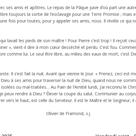
e avec ses amis et apôtres. Le repas de la Pâque juive d’où part une au
bre toujours la sortie de l’esclavage pour une Terre Promise ; mais el
t une fois pour toutes, pour y appeler ses amis, nous. Il révèle ce qui 
ui lavait les pieds de son maître ! Pour Pierre c’est trop ! Il reçoit
er », vient-il dire à mon cœur desséché et perdu. C’est fou. Comment p
bre comme lui. Le seul être libre, au milieu des eaux de mort, c’est Die
e. Il s’est fait la nuit. Avant que vienne le Jour. « Prenez, ceci est 
 de Dieu à ses amis pour traverser la nuit de Dieu, quand nous ne som
 isolées ou mal-traitées… Au Pain de l’Amitié lundi, j’ai reconnu le Ch
que je peux rendre à Dieu ? Élever la coupe du salut. Communier au corp
 vers le haut, est celle du Serviteur. Il est le Maître et le Seigneur, il e
Olivier de Framond, s.j