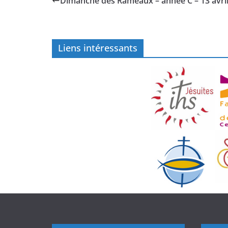
Dimanche des Rameaux – année C – 13 avri
Liens intéressants