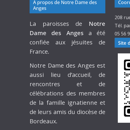
A propos de Notre Dame des
Coord
Anges
208 ru
La paroisses de
Notre
Tél. pa
Dame des Anges
a été
05 56 9
confiée aux jésuites de
Site 
France.
Notre Dame des Anges est
aussi lieu d’accueil, de
rencontres et de
célébrations des membres
de la famille ignatienne et
de leurs amis du diocèse de
Bordeaux.