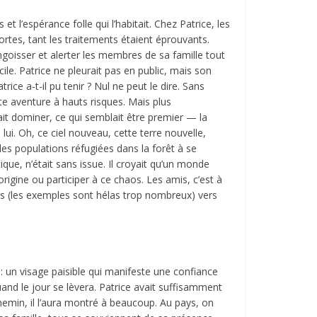
t l’espérance folle qui l’habitait. Chez Patrice, les
 fortes, tant les traitements étaient éprouvants.
ngoisser et alerter les membres de sa famille tout
ile. Patrice ne pleurait pas en public, mais son
ce a-t-il pu tenir ? Nul ne peut le dire. Sans
tte aventure à hauts risques. Mais plus
ait dominer, ce qui semblait être premier — la
lui. Oh, ce ciel nouveau, cette terre nouvelle,
 des populations réfugiées dans la forêt à se
ique, n’était sans issue. Il croyait qu’un monde
gine ou participer à ce chaos. Les amis, c’est à
es (les exemples sont hélas trop nombreux) vers
 un visage paisible qui manifeste une confiance
uand le jour se lèvera. Patrice avait suffisamment
hemin, il l’aura montré à beaucoup. Au pays, on