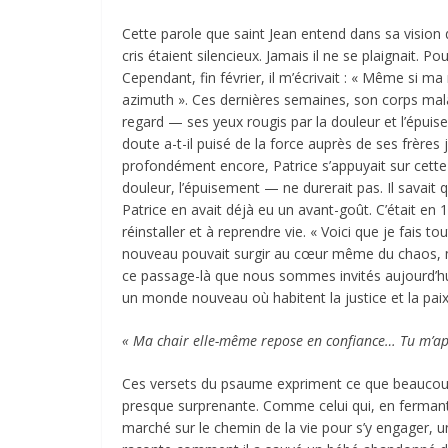
Cette parole que saint Jean entend dans sa vision de
cris étaient silencieux. Jamais il ne se plaignait. P
Cependant, fin février, il m’écrivait : « Même si m
azimuth ». Ces dernières semaines, son corps malade
regard — ses yeux rougis par la douleur et l’épuis
doute a-t-il puisé de la force auprès de ses frères
profondément encore, Patrice s’appuyait sur cette 
douleur, l’épuisement — ne durerait pas. Il savait q
Patrice en avait déjà eu un avant-goût. C’était en 1
réinstaller et à reprendre vie. « Voici que je fais
nouveau pouvait surgir au cœur même du chaos, mêm
ce passage-là que nous sommes invités aujourd’hu
un monde nouveau où habitent la justice et la paix
« Ma chair elle-même repose en confiance… Tu m’app
Ces versets du psaume expriment ce que beaucoup o
presque surprenante. Comme celui qui, en fermant le
marché sur le chemin de la vie pour s’y engager, u