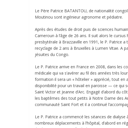
Le Père Patrice BATANTOU, de nationalité congolais
Moutinou sont ingénieur agronome et pédiatre.
Après des études de droit puis de sciences humaines 
Cameroun à l’âge de 26 ans. Il suit alors le cursus
presbytérale à Brazzaville en 1991, le P. Patrice
recyclage de 2 ans à Bruxelles à Lumen Vitae. A part
jésuites du Congo.
Le P. Patrice arrive en France en 2008, dans les c
médicale qui va s’avérer au fil des années très l
formation il sera un « hôtelier » apprécié, tout en
disponibilité pour un travail en paroisse — ce qu
Saint Victor et Jeanne d’Arc. Engagé d’abord du cô
les baptêmes des tout petits à Notre Dame des Ang
communauté Saint Fort et il a continué l’accom
Le P. Patrice a commencé les séances de dialyse à 
nombreux déplacements à l’hôpital, d’abord en rég