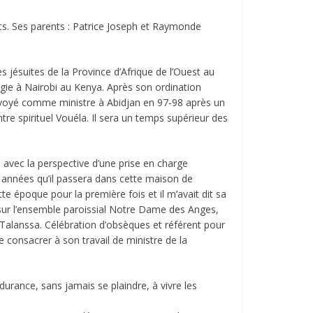
nts. Ses parents : Patrice Joseph et Raymonde
es jésuites de la Province d’Afrique de l’Ouest au
logie à Nairobi au Kenya. Après son ordination
 envoyé comme ministre à Abidjan en 97-98 après un
ntre spirituel Vouéla. Il sera un temps supérieur des
 avec la perspective d’une prise en charge
 années qu’il passera dans cette maison de
te époque pour la première fois et il m’avait dit sa
 sur l’ensemble paroissial Notre Dame des Anges,
 Talanssa. Célébration d’obsèques et référent pour
consacrer à son travail de ministre de la
urance, sans jamais se plaindre, à vivre les