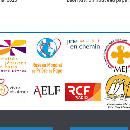
mai 2025
Léon XIV, un nouveau pape : q