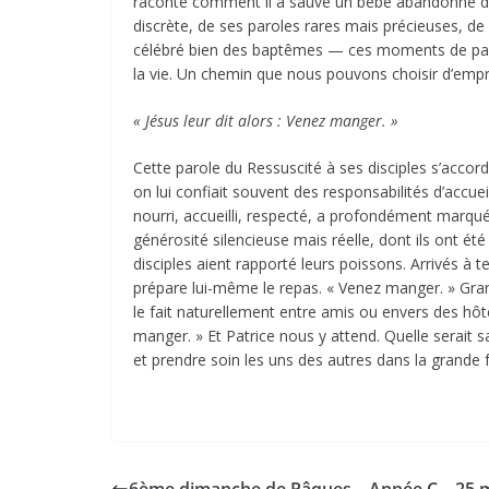
raconte comment il a sauvé un bébé abandonné dan
discrète, de ses paroles rares mais précieuses, de c
célébré bien des baptêmes — ces moments de passa
la vie. Un chemin que nous pouvons choisir d’empru
« Jésus leur dit alors : Venez manger. »
Cette parole du Ressuscité à ses disciples s’acco
on lui confiait souvent des responsabilités d’accue
nourri, accueilli, respecté, a profondément marqué
générosité silencieuse mais réelle, dont ils ont ét
disciples aient rapporté leurs poissons. Arrivés à 
prépare lui-même le repas. « Venez manger. » Gran
le fait naturellement entre amis ou envers des hôte
manger. » Et Patrice nous y attend. Quelle serait s
et prendre soin les uns des autres dans la grande f