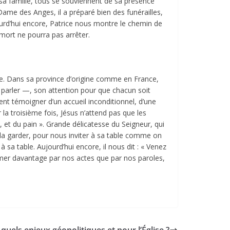
a famille, tous se souviennent de sa présence
e-Dame des Anges, il a préparé bien des funérailles,
rd’hui encore, Patrice nous montre le chemin de
mort ne pourra pas arrêter.
ce. Dans sa province d’origine comme en France,
ns parler —, son attention pour que chacun soit
ent témoigner d’un accueil inconditionnel, d’une
 la troisième fois, Jésus n’attend pas que les
, et du pain ». Grande délicatesse du Seigneur, qui
 la garder, pour nous inviter à sa table comme on
 sa table. Aujourd’hui encore, il nous dit : « Venez
 aimer davantage par nos actes que par nos paroles,