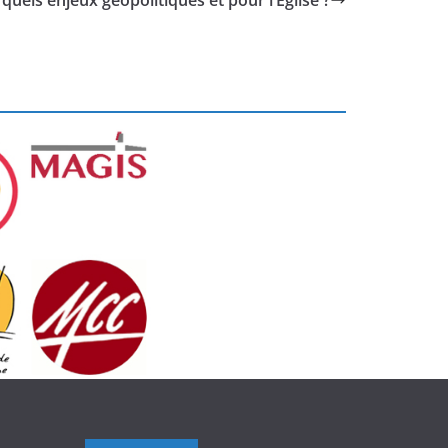
uels enjeux géopolitiques et pour l’Église ?