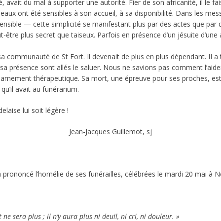
 avait du mal à supporter une autorité. Fier de son africanité, il le fa
ux ont été sensibles à son accueil, à sa disponibilité. Dans les me
ible — cette simplicité se manifestant plus par des actes que par des
ut-être plus secret que taiseux. Parfois en présence d’un jésuite d’une
r sa communauté de St Fort. Il devenait de plus en plus dépendant. II 
 sa présence sont allés le saluer. Nous ne savions pas comment l’aid
harnement thérapeutique. Sa mort, une épreuve pour ses proches, est p
u’il avait au funérarium.
laise lui soit légère !
Jean-Jacques Guillemot, sj
 prononcé l’homélie de ses funérailles, célébrées le mardi 20 mai à N
e sera plus ; il n’y aura plus ni deuil, ni cri, ni douleur. »