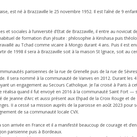
e, est né à Brazzaville le 25 novembre 1952. Il est l’aîné de 9 enfa
et sociales à l’université d’Etat de Brazzaville, il entre au noviciat d
 habituel de formation d’un jésuite : philosophie à Kinshasa puis théo
 a travaillé au Tchad comme vicaire à Mongo durant 4 ans. Puis il est
ir de 1998 il sera à Brazzaville soit à la maison St lgnace, soit au ce
ommunautés parisiennes de la rue de Grenelle puis de la rue de Sèvres
ourde. Il sera nommé à la communauté de Vanves en 2012. Durant les 4
 ayant un engagement au Secours Catholique. Je l’ai croisé à Paris à cet
i se réalisa quand il fut envoyé en 2016 à la communauté Saint Fort —
té de Jeanne d’Arc et aussi présent aux Ehpad de la Croix Rouge et de
es. II a cessé sa mission auprès de la paroisse en août 2023 pour se 
pagnement de sa communauté locale CVX.
son arrivée en France et il a manifesté beaucoup de courage et d’end
ion parisienne puis à Bordeaux.