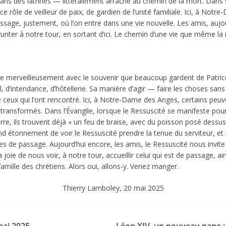
s des latrines — littéralement arraché au chemin de la mort. Dans s
e rôle de veilleur de paix, de gardien de l’unité familiale. Ici, à Notr
ge, justement, où l’on entre dans une vie nouvelle. Les amis, aujou
nter à notre tour, en sortant d’ici. Le chemin d’une vie que même la 
rde merveilleusement avec le souvenir que beaucoup gardent de Patri
il, d’intendance, d’hôtellerie. Sa manière d’agir — faire les choses sa
 ceux qui l’ont rencontré. Ici, à Notre-Dame des Anges, certains peuv
é transformés. Dans l’Évangile, lorsque le Ressuscité se manifeste pour
terre, ils trouvent déjà « un feu de braise, avec du poisson posé dessus
d étonnement de voir le Ressuscité prendre la tenue du serviteur, et
s de passage. Aujourd’hui encore, les amis, le Ressuscité nous invite à
a joie de nous voir, à notre tour, accueillir celui qui est de passage,
amille des chrétiens. Alors oui, allons-y. Venez manger.
Thierry Lamboley, 20 mai 2025