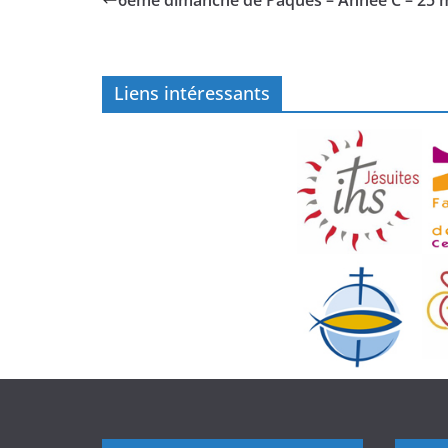
6ème dimanche de Pâques – Année C – 25 
Liens intéressants