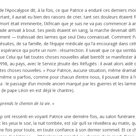
 l’Apocalypse dit, à la fois, ce que Patrice a enduré ces derniers mois e
ourtant, il aurait eu bien des raisons de crier, tant ses douleurs étaient
a mort était imminente, l’Africain que je suis ne va pas commencer à a
 arrivait à bout. Ses pieds étaient en sang, la marche devenait diffic
ement — trahissait des larmes que seul Dieu connaissait. Comment Patri
 jésuites, de sa famille, de l’équipe médicale qui l’a encouragé dans ce
espérance qui porte un nom : résurrection. Il savait que ce qui sembl
ue Celui qui fait toutes choses nouvelles allait bientôt se manifester à 
998, au pays, avec le Service Jésuite des Réfugiés : il avait alors aidé
 toutes choses nouvelles. » Pour Patrice, aucune situation, même dramat
e si parfois, comme pour chacun d’entre nous, il pouvait être à l’ori
i : le passage d’un monde ancien marqué par les guerres et les larm
 (le pape Léon en est déjà le chantre).
rends le chemin de la vie. »
nt ressenti en voyant Patrice une dernière fois, au salon funéraire :
s yeux le soir, la nuit tombée, est sûr qu’il se réveillera au matin, q
ne fois pour toute, en toute confiance à son dernier sommeil. Et ce c