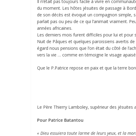
Il n’était pas toujours facile à vivre en communauté,
du moment. Les hôtes jésuites de passage à Bordea
de son décès est évoqué un compagnon simple, sens
parlait pas ou peu de ce qui l’animait vraiment. Pe
années africaines.
Les derniers mois furent difficiles pour lui et pou
Nuit de Pâques et quelques paroissiens avertis de
égard nous pensions que l’on était du côté de l’ac
vers la vie … comme en témoigne le visage apaisé q
Que le P.Patrice repose en paix et que la terre borde
Le Père Thierry Lamboley, supérieur des jésuites a
Pour Patrice Batantou
« Dieu essuiera toute larme de leurs yeux, et la mort n