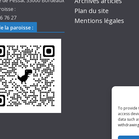
Archives articles
e de Pessac 33000 Bordeaux
roisse :
Plan du site
6 76 27
Mentions légales
de la paroisse
:
To provide 
access devi
data such a
withdrawing