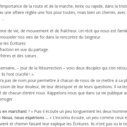
portance de la route et de la marche, lente ou rapide, dans la tris
pas une affaire réglée une fois pour toutes, mais bien un chemin, ave
s …
ne de vie, de mouvement et de fraîcheur. Un récit qui nous est famili
nouveler nos vies de foi dans la rencontre du Seigneur.
e les Écritures
 fraction en vue du partage.
frères et des sœurs .
ne, – Jour de la Résurrection – voici deux disciples qui s’en retourne
s l’ont crucifié ! ».
re n’a pas de nom pour permettre à chacun de nous de se mettre à sa pl
ession de leur douleur, de leur désespoir et de leurs questions. Il va le
erté de chacun d’entre nous. Rappelons-nous que dans sa vie publique av
erroger.
s en marchant
? » Puis il écoute un peu longuement les deux hommes
 «
Nous, nous espérions …
» L’inconnu écoute, un peu comme ceux et
vient et chemin faisant leur explique les Écritures. Ils n’ont pas vu le 