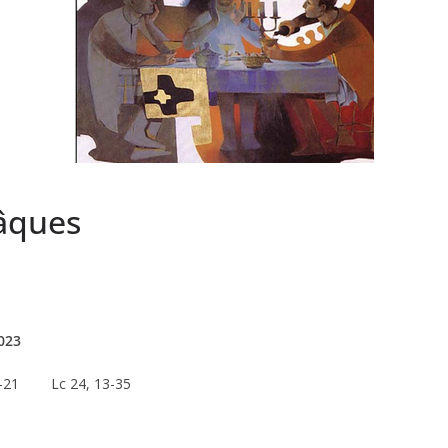
âques
2023
-21 Lc 24, 13-35