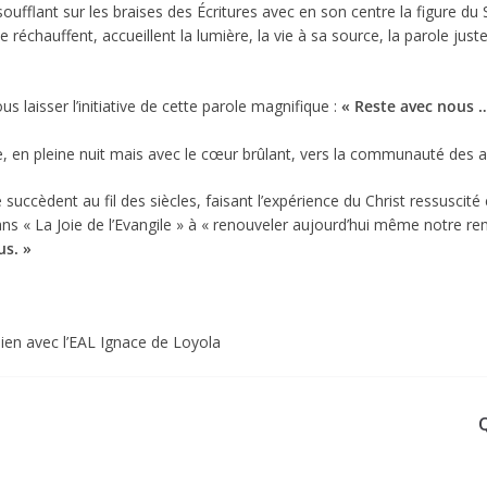
 soufflant sur les braises des Écritures avec en son centre la figure du 
 réchauffent, accueillent la lumière, la vie à sa source, la parole just
us laisser l’initiative de cette parole magnifique :
« Reste avec nous 
se, en pleine nuit mais avec le cœur brûlant, vers la communauté des au
èdent au fil des siècles, faisant l’expérience du Christ ressuscité
ns « La Joie de l’Evangile » à « renouveler aujourd’hui même notre ren
us. »
lien avec l’EAL Ignace de Loyola
Q