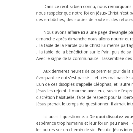
Dans ce récit si bien connu, nous remarquons l’im
nous rappeler que notre foi en Jésus-Christ n’est 
des embûches, des sorties de route et des retour
Nous avons affaire ici à une page d’évangile plei
dimanche après dimanche nous allons nourrir et re
. la table de la Parole où le Christ lui-même partag
. la table de la bénédiction sur le Pain, puis de sa
Avec le signe de la communauté : l’assemblée des 
Aux dernières heures de ce premier jour de la semai
évoquant ce qui s’est passé … et très mal passé : « Il
L’un de ces disciples s’appelle Cléophas, et l’aut
Jésus les rejoint. Il marche avec eux, suscite l’expr
discrétion habituelle, faite de respect pour la lib
Jésus prenait le temps de questionner. Il aimait int
Ici aussi il questionne. «
De quoi discutez-vou
espérance trop humaine et leur foi un peu naïve :
les autres sur un chemin de vie. Ensuite Jésus inter