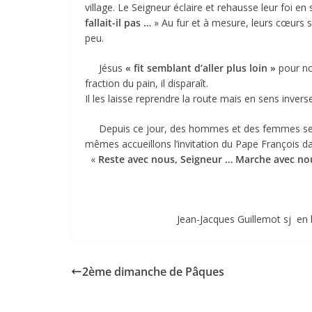
village. Le Seigneur éclaire et rehausse leur foi en
fallait-il pas …
» Au fur et à mesure, leurs cœurs se
peu.
Jésus
« fit semblant d’aller plus loin »
pour no
fraction du pain, il disparaît.
Il les laisse reprendre la route mais en sens inver
Depuis ce jour, des hommes et des femmes se succ
mêmes accueillons l’invitation du Pape François da
«
Reste avec nous, Seigneur … Marche avec no
Jean-Jacques Guillemot sj en 
2ème dimanche de Pâques