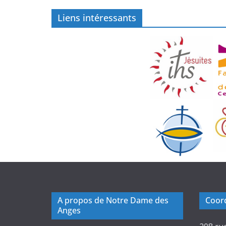
Liens intéressants
A propos de Notre Dame des
Coord
Anges