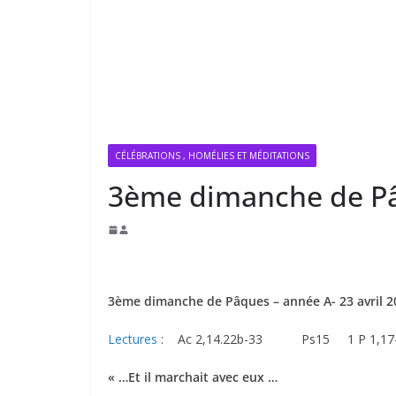
CÉLÉBRATIONS , HOMÉLIES ET MÉDITATIONS
3ème dimanche de P
3ème dimanche de Pâques
– année A- 23 avril 
Lectures
: Ac 2,14.22b-33 Ps15 1 P 1,17
« …Et il marchait avec eux …